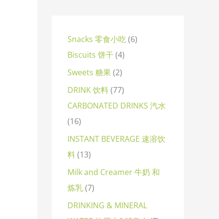
Snacks 零食小吃
6
Biscuits 饼干
4
Sweets 糖果
2
DRINK 饮料
77
CARBONATED DRINKS 汽水
16
INSTANT BEVERAGE 速溶饮
料
13
Milk and Creamer 牛奶 和
炼乳
7
DRINKING & MINERAL