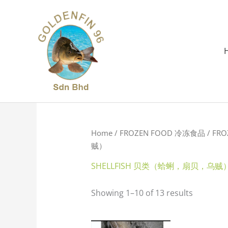
Skip
to
content
Home
/
FROZEN FOOD 冷冻食品
/
FRO
贼）
SHELLFISH 贝类（蛤蜊，扇贝，乌贼
Showing 1–10 of 13 results