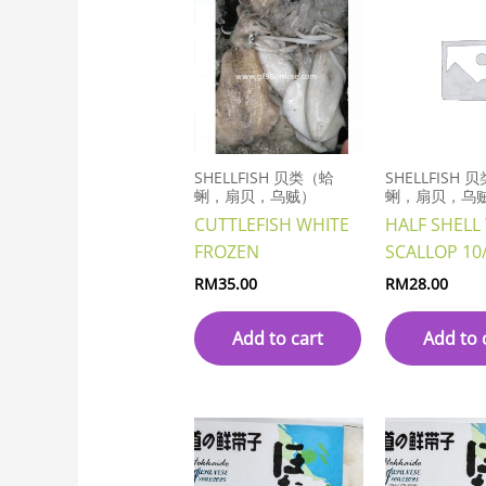
SHELLFISH 贝类（蛤
SHELLFISH 
蜊，扇贝，乌贼）
蜊，扇贝，乌
CUTTLEFISH WHITE
HALF SHELL
FROZEN
SCALLOP 10
RM
35.00
RM
28.00
Add to cart
Add to 