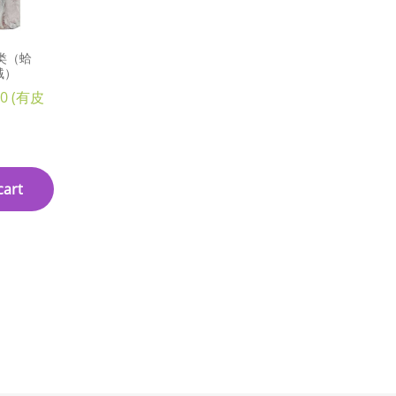
贝类（蛤
贼）
10 (有皮
cart