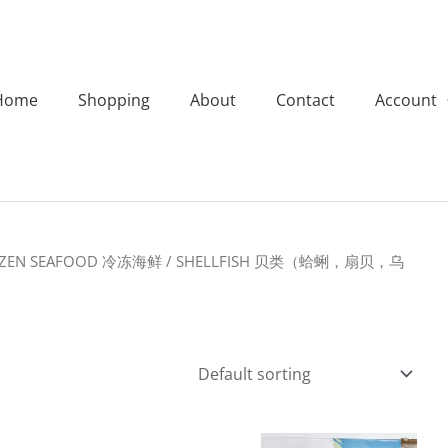
Home
Shopping
About
Contact
Account
ZEN SEAFOOD 冷冻海鲜
/ SHELLFISH 贝类（蛤蜊，扇贝，乌
）