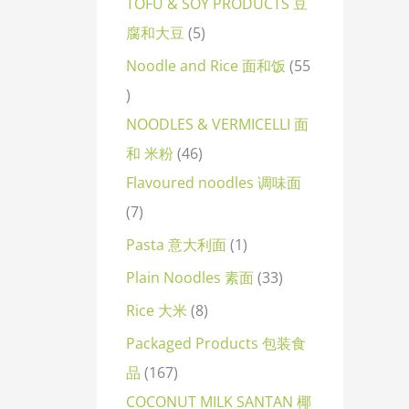
TOFU & SOY PRODUCTS 豆
腐和大豆
5
Noodle and Rice 面和饭
55
NOODLES & VERMICELLI 面
和 米粉
46
Flavoured noodles 调味面
7
Pasta 意大利面
1
Plain Noodles 素面
33
Rice 大米
8
Packaged Products 包装食
品
167
COCONUT MILK SANTAN 椰